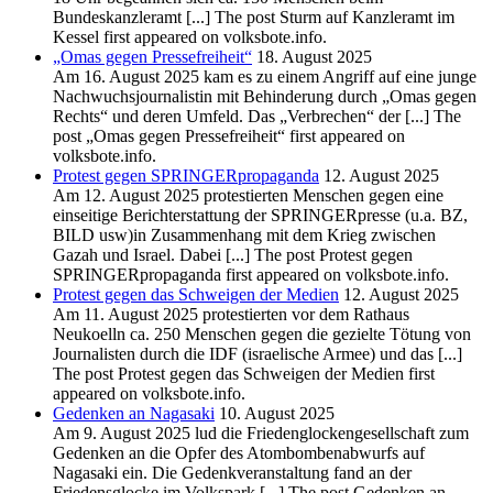
Bundeskanzleramt [...] The post Sturm auf Kanzleramt im
Kessel first appeared on volksbote.info.
„Omas gegen Pressefreiheit“
18. August 2025
Am 16. August 2025 kam es zu einem Angriff auf eine junge
Nachwuchsjournalistin mit Behinderung durch „Omas gegen
Rechts“ und deren Umfeld. Das „Verbrechen“ der [...] The
post „Omas gegen Pressefreiheit“ first appeared on
volksbote.info.
Protest gegen SPRINGERpropaganda
12. August 2025
Am 12. August 2025 protestierten Menschen gegen eine
einseitige Berichterstattung der SPRINGERpresse (u.a. BZ,
BILD usw)in Zusammenhang mit dem Krieg zwischen
Gazah und Israel. Dabei [...] The post Protest gegen
SPRINGERpropaganda first appeared on volksbote.info.
Protest gegen das Schweigen der Medien
12. August 2025
Am 11. August 2025 protestierten vor dem Rathaus
Neukoelln ca. 250 Menschen gegen die gezielte Tötung von
Journalisten durch die IDF (israelische Armee) und das [...]
The post Protest gegen das Schweigen der Medien first
appeared on volksbote.info.
Gedenken an Nagasaki
10. August 2025
Am 9. August 2025 lud die Friedenglockengesellschaft zum
Gedenken an die Opfer des Atombombenabwurfs auf
Nagasaki ein. Die Gedenkveranstaltung fand an der
Friedensglocke im Volkspark [...] The post Gedenken an