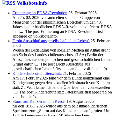
Volksbote.info
Erinnerung an EDSA-Revolution
26. Februar 2026
Am 25. 02. 2026 versammelten sich eine Gruppe von
Menschen vor der philipinischen Botschaft um den 40.
Jahrestag der friedlichen EDSA-Revolution zu feiern. EDSA
mit [...] The post Erinnerung an EDSA-Revolution first
appeared on volksbote.info.
Droht Ausschluß aus gesellschaftlichen Leben?
25. Februar
2026
Wegen der Bedeutung von sozialen Medien im Alltag droht
aus Sicht des Landesschülerausschuss (LSA) Berlin der
Ausschluss aus den politischen und gesellschaftlichen Leben.
Grund dafür [...] The post Droht Ausschluß aus
gesellschaftlichen Leben? first appeared on volksbote.info.
Kinderschutz statt Täterschutz
21. Februar 2026
Am 17. Februar 2026 fand vor dem Bundeskanzleramt eine
Kundgebung gegen den sexuellen Missbrauch von Kindern
statt. Zu Wort kamen dabei die Überlebenden von sexuellen
[...] The post Kinderschutz statt Täterschutz first appeared on
volksbote.info.
Sturm auf Kanzleramt im Kessel
19. August 2025
für den 18.08. 2025 wurde aus dem palästinasolidarischen
Spektrum zum „Sturm auf das Kanzleramt“ aufgerufen. Um
18 Uhr begeannen sich ca. 150 Menschen beim