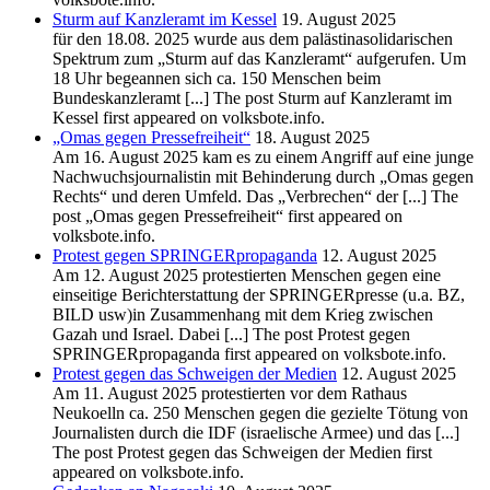
Sturm auf Kanzleramt im Kessel
19. August 2025
für den 18.08. 2025 wurde aus dem palästinasolidarischen
Spektrum zum „Sturm auf das Kanzleramt“ aufgerufen. Um
18 Uhr begeannen sich ca. 150 Menschen beim
Bundeskanzleramt [...] The post Sturm auf Kanzleramt im
Kessel first appeared on volksbote.info.
„Omas gegen Pressefreiheit“
18. August 2025
Am 16. August 2025 kam es zu einem Angriff auf eine junge
Nachwuchsjournalistin mit Behinderung durch „Omas gegen
Rechts“ und deren Umfeld. Das „Verbrechen“ der [...] The
post „Omas gegen Pressefreiheit“ first appeared on
volksbote.info.
Protest gegen SPRINGERpropaganda
12. August 2025
Am 12. August 2025 protestierten Menschen gegen eine
einseitige Berichterstattung der SPRINGERpresse (u.a. BZ,
BILD usw)in Zusammenhang mit dem Krieg zwischen
Gazah und Israel. Dabei [...] The post Protest gegen
SPRINGERpropaganda first appeared on volksbote.info.
Protest gegen das Schweigen der Medien
12. August 2025
Am 11. August 2025 protestierten vor dem Rathaus
Neukoelln ca. 250 Menschen gegen die gezielte Tötung von
Journalisten durch die IDF (israelische Armee) und das [...]
The post Protest gegen das Schweigen der Medien first
appeared on volksbote.info.