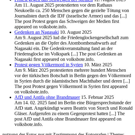
Am 11. August 2025 protestierten vor dem Rathaus
Neukoelln ca. 250 Menschen gegen die gezielte Tötung von
Journalisten durch die IDF (israelische Armee) und das [...]
The post Protest gegen das Schweigen der Medien first
appeared on volksbote.info.
Gedenken an Nagasaki
10. August 2025
Am 9. August 2025 lud die Friedenglockengesellschaft zum
Gedenken an die Opfer des Atombombenabwurfs auf
Nagasaki ein. Die Gedenkveranstaltung fand an der
Friedensglocke im Volkspark [...] The post Gedenken an
Nagasaki first appeared on volksbote.info.
Protest gegen Völkermord in Syrien
10. März 2025
Am 9. März 2025 protestierten mehrere hundert Menschen
vor der türkischen Botschaft in Berlin gegen den Völkermord
in Syrien durch die islamistischen Machthaber und deren [...]
The post Protest gegen Völkermord in Syrien first appeared
on volksbote.info.
AfD und Antifa ohne Brandmauer
15. Februar 2025
Am 14. 02. 2025 fand im Berlin eine Bürgersprechstunde der
AfD statt. Angekündigt waren Beatrix von Storch und Ronald
Gläser. Aufgerufen zu einem Gegenprotest hatten [...] The
post AfD und Antifa ohne Brandmauer first appeared on
volksbote.info.
nutzung der Fotos nur mit Zustimmung des Fotografen
|
Theme: