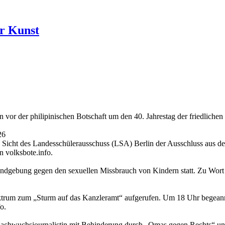
r Kunst
or der philipinischen Botschaft um den 40. Jahrestag der friedlichen
26
icht des Landesschülerausschuss (LSA) Berlin der Ausschluss aus den 
n volksbote.info.
gebung gegen den sexuellen Missbrauch von Kindern statt. Zu Wort k
ektrum zum „Sturm auf das Kanzleramt“ aufgerufen. Um 18 Uhr begeann
o.
Nachwuchsjournalistin mit Behinderung durch „Omas gegen Rechts“ un