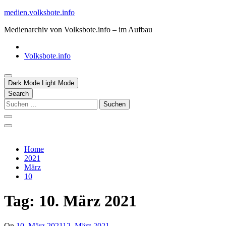
Skip
medien.volksbote.info
to
Medienarchiv von Volksbote.info – im Aufbau
content
Volksbote.info
Dark Mode
Light Mode
Search
Suchen
nach:
Home
2021
März
10
Tag:
10. März 2021
On
10. März 2021
12. März 2021