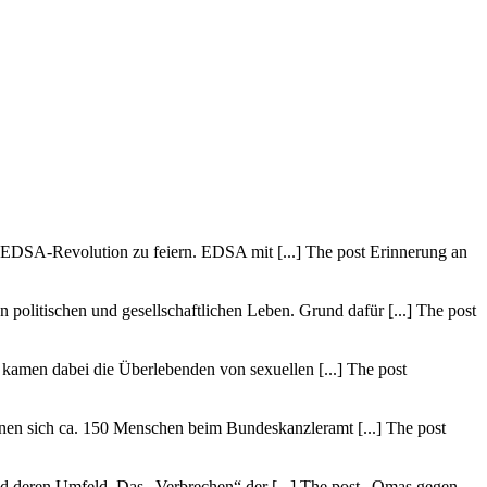
 EDSA-Revolution zu feiern. EDSA mit [...] The post Erinnerung an
politischen und gesellschaftlichen Leben. Grund dafür [...] The post
amen dabei die Überlebenden von sexuellen [...] The post
en sich ca. 150 Menschen beim Bundeskanzleramt [...] The post
d deren Umfeld. Das „Verbrechen“ der [...] The post „Omas gegen