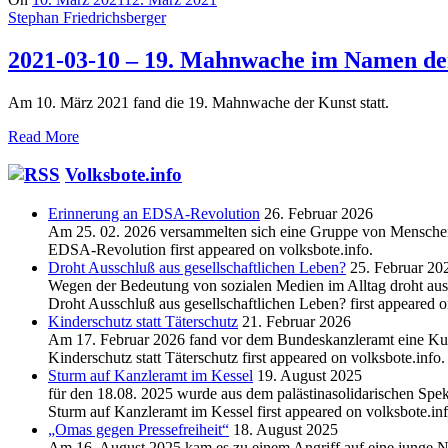
Stephan Friedrichsberger
2021-03-10 – 19. Mahnwache im Namen de
Am 10. März 2021 fand die 19. Mahnwache der Kunst statt.
Read More
Volksbote.info
Erinnerung an EDSA-Revolution
26. Februar 2026
Am 25. 02. 2026 versammelten sich eine Gruppe von Menschen v
EDSA-Revolution first appeared on volksbote.info.
Droht Ausschluß aus gesellschaftlichen Leben?
25. Februar 20
Wegen der Bedeutung von sozialen Medien im Alltag droht aus S
Droht Ausschluß aus gesellschaftlichen Leben? first appeared o
Kinderschutz statt Täterschutz
21. Februar 2026
Am 17. Februar 2026 fand vor dem Bundeskanzleramt eine Kund
Kinderschutz statt Täterschutz first appeared on volksbote.info.
Sturm auf Kanzleramt im Kessel
19. August 2025
für den 18.08. 2025 wurde aus dem palästinasolidarischen Sp
Sturm auf Kanzleramt im Kessel first appeared on volksbote.inf
„Omas gegen Pressefreiheit“
18. August 2025
Am 16. August 2025 kam es zu einem Angriff auf eine junge 