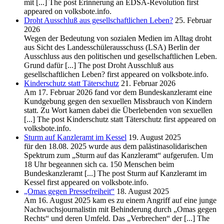
mit [...] The post Erinnerung an EDSA-Revolution first
appeared on volksbote.info.
Droht Ausschluß aus gesellschaftlichen Leben?
25. Februar
2026
Wegen der Bedeutung von sozialen Medien im Alltag droht
aus Sicht des Landesschülerausschuss (LSA) Berlin der
Ausschluss aus den politischen und gesellschaftlichen Leben.
Grund dafür [...] The post Droht Ausschluß aus
gesellschaftlichen Leben? first appeared on volksbote.info.
Kinderschutz statt Täterschutz
21. Februar 2026
Am 17. Februar 2026 fand vor dem Bundeskanzleramt eine
Kundgebung gegen den sexuellen Missbrauch von Kindern
statt. Zu Wort kamen dabei die Überlebenden von sexuellen
[...] The post Kinderschutz statt Täterschutz first appeared on
volksbote.info.
Sturm auf Kanzleramt im Kessel
19. August 2025
für den 18.08. 2025 wurde aus dem palästinasolidarischen
Spektrum zum „Sturm auf das Kanzleramt“ aufgerufen. Um
18 Uhr begeannen sich ca. 150 Menschen beim
Bundeskanzleramt [...] The post Sturm auf Kanzleramt im
Kessel first appeared on volksbote.info.
„Omas gegen Pressefreiheit“
18. August 2025
Am 16. August 2025 kam es zu einem Angriff auf eine junge
Nachwuchsjournalistin mit Behinderung durch „Omas gegen
Rechts“ und deren Umfeld. Das „Verbrechen“ der [...] The