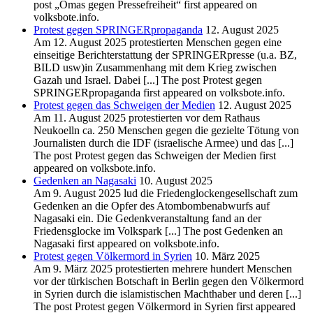
post „Omas gegen Pressefreiheit“ first appeared on
volksbote.info.
Protest gegen SPRINGERpropaganda
12. August 2025
Am 12. August 2025 protestierten Menschen gegen eine
einseitige Berichterstattung der SPRINGERpresse (u.a. BZ,
BILD usw)in Zusammenhang mit dem Krieg zwischen
Gazah und Israel. Dabei [...] The post Protest gegen
SPRINGERpropaganda first appeared on volksbote.info.
Protest gegen das Schweigen der Medien
12. August 2025
Am 11. August 2025 protestierten vor dem Rathaus
Neukoelln ca. 250 Menschen gegen die gezielte Tötung von
Journalisten durch die IDF (israelische Armee) und das [...]
The post Protest gegen das Schweigen der Medien first
appeared on volksbote.info.
Gedenken an Nagasaki
10. August 2025
Am 9. August 2025 lud die Friedenglockengesellschaft zum
Gedenken an die Opfer des Atombombenabwurfs auf
Nagasaki ein. Die Gedenkveranstaltung fand an der
Friedensglocke im Volkspark [...] The post Gedenken an
Nagasaki first appeared on volksbote.info.
Protest gegen Völkermord in Syrien
10. März 2025
Am 9. März 2025 protestierten mehrere hundert Menschen
vor der türkischen Botschaft in Berlin gegen den Völkermord
in Syrien durch die islamistischen Machthaber und deren [...]
The post Protest gegen Völkermord in Syrien first appeared