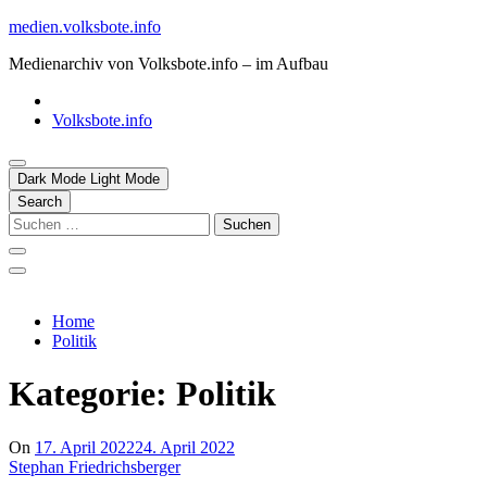
Skip
medien.volksbote.info
to
Medienarchiv von Volksbote.info – im Aufbau
content
Volksbote.info
Dark Mode
Light Mode
Search
Suchen
nach:
Home
Politik
Kategorie:
Politik
On
17. April 2022
24. April 2022
Stephan Friedrichsberger