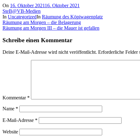
On
16. Oktober 2021
16. Oktober 2021
SteB@VB-Medien
In
Uncategorized
In
Räumung des Köpiwagenplatz
Beitragsnavigation
Räumung am Morgen – die Belagerung
Räumung am Morgen III – die Mauer ist gefallen
Schreibe einen Kommentar
Deine E-Mail-Adresse wird nicht veröffentlicht.
Erforderliche Felder 
Kommentar
*
Name
*
E-Mail-Adresse
*
Website