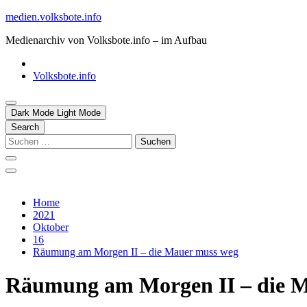
Skip
medien.volksbote.info
to
Medienarchiv von Volksbote.info – im Aufbau
content
Volksbote.info
Dark Mode
Light Mode
Search
Suchen
nach:
Home
2021
Oktober
16
Räumung am Morgen II – die Mauer muss weg
Räumung am Morgen II – die 