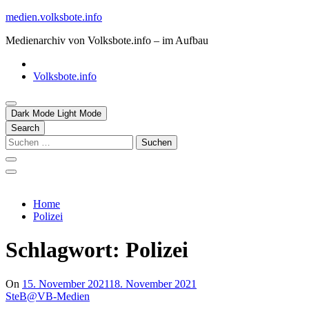
Skip
medien.volksbote.info
to
Medienarchiv von Volksbote.info – im Aufbau
content
Volksbote.info
Dark Mode
Light Mode
Search
Suchen
nach:
Home
Polizei
Schlagwort:
Polizei
On
15. November 2021
18. November 2021
SteB@VB-Medien