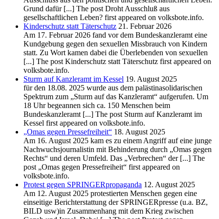
Grund dafür [...] The post Droht Ausschluß aus
gesellschaftlichen Leben? first appeared on volksbote.info.
Kinderschutz statt Täterschutz
21. Februar 2026
Am 17. Februar 2026 fand vor dem Bundeskanzleramt eine
Kundgebung gegen den sexuellen Missbrauch von Kindern
statt. Zu Wort kamen dabei die Überlebenden von sexuellen
[...] The post Kinderschutz statt Täterschutz first appeared on
volksbote.info.
Sturm auf Kanzleramt im Kessel
19. August 2025
für den 18.08. 2025 wurde aus dem palästinasolidarischen
Spektrum zum „Sturm auf das Kanzleramt“ aufgerufen. Um
18 Uhr begeannen sich ca. 150 Menschen beim
Bundeskanzleramt [...] The post Sturm auf Kanzleramt im
Kessel first appeared on volksbote.info.
„Omas gegen Pressefreiheit“
18. August 2025
Am 16. August 2025 kam es zu einem Angriff auf eine junge
Nachwuchsjournalistin mit Behinderung durch „Omas gegen
Rechts“ und deren Umfeld. Das „Verbrechen“ der [...] The
post „Omas gegen Pressefreiheit“ first appeared on
volksbote.info.
Protest gegen SPRINGERpropaganda
12. August 2025
Am 12. August 2025 protestierten Menschen gegen eine
einseitige Berichterstattung der SPRINGERpresse (u.a. BZ,
BILD usw)in Zusammenhang mit dem Krieg zwischen