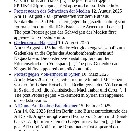
Gazah und Israel. Dabei [...] The post Protest gegen
SPRINGERpropaganda first appeared on volksbote.info.
Protest gegen das Schweigen der Medien
12. August 2025
Am 11. August 2025 protestierten vor dem Rathaus
Neukoelln ca. 250 Menschen gegen die gezielte Tötung von
Journalisten durch die IDF (israelische Armee) und das [...]
The post Protest gegen das Schweigen der Medien first
appeared on volksbote.info.
Gedenken an Nagasaki
10. August 2025
Am 9. August 2025 lud die Friedenglockengesellschaft zum
Gedenken an die Opfer des Atombombenabwurfs auf
Nagasaki ein. Die Gedenkveranstaltung fand an der
Friedensglocke im Volkspark [...] The post Gedenken an
Nagasaki first appeared on volksbote.info.
Protest gegen Völkermord in Syrien
10. März 2025
Am 9. März 2025 protestierten mehrere hundert Menschen
vor der türkischen Botschaft in Berlin gegen den Völkermord
in Syrien durch die islamistischen Machthaber und deren [...]
The post Protest gegen Völkermord in Syrien first appeared
on volksbote.info.
AfD und Antifa ohne Brandmauer
15. Februar 2025
Am 14. 02. 2025 fand im Berlin eine Bürgersprechstunde der
AfD statt. Angekündigt waren Beatrix von Storch und Ronald
Gläser. Aufgerufen zu einem Gegenprotest hatten [...] The
post AfD und Antifa ohne Brandmauer first appeared on