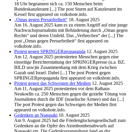
18 Uhr begeannen sich ca. 150 Menschen beim
Bundeskanzleramt [...] The post Sturm auf Kanzleramt im
Kessel first appeared on volksbote.info.
„Omas gegen Pressefreiheit“
18. August 2025
Am 16. August 2025 kam es zu einem Angriff auf eine junge
Nachwuchsjournalistin mit Behinderung durch „Omas gegen
Rechts“ und deren Umfeld. Das „Verbrechen“ der [...] The
post „Omas gegen Pressefreiheit“ first appeared on
volksbote.info.
Protest gegen SPRINGERpropaganda
12. August 2025
Am 12. August 2025 protestierten Menschen gegen eine
einseitige Berichterstattung der SPRINGERpresse (u.a. BZ,
BILD usw)in Zusammenhang mit dem Krieg zwischen
Gazah und Israel. Dabei [...] The post Protest gegen
SPRINGERpropaganda first appeared on volksbote.info.
Protest gegen das Schweigen der Medien
12. August 2025
Am 11. August 2025 protestierten vor dem Rathaus
Neukoelln ca. 250 Menschen gegen die gezielte Tötung von
Journalisten durch die IDF (israelische Armee) und das [...]
The post Protest gegen das Schweigen der Medien first
appeared on volksbote.info.
Gedenken an Nagasaki
10. August 2025
Am 9. August 2025 lud die Friedenglockengesellschaft zum
Gedenken an die Opfer des Atombombenabwurfs auf
Nagasaki ein. Die Gedenkveranstaltung fand an der