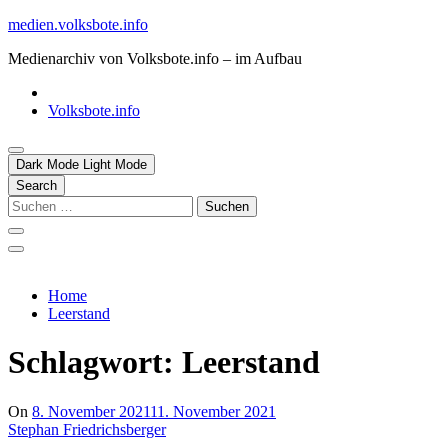
Skip
medien.volksbote.info
to
Medienarchiv von Volksbote.info – im Aufbau
content
Volksbote.info
Dark Mode
Light Mode
Search
Suchen
nach:
Home
Leerstand
Schlagwort:
Leerstand
On
8. November 2021
11. November 2021
Stephan Friedrichsberger