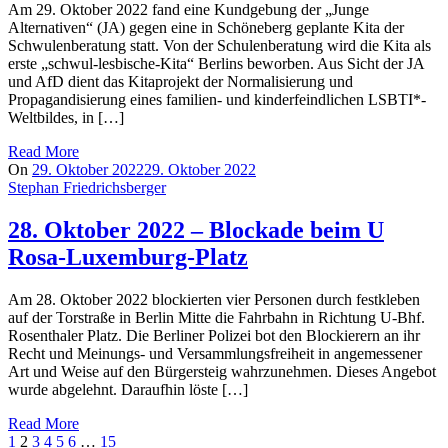
Am 29. Oktober 2022 fand eine Kundgebung der „Junge
Alternativen“ (JA) gegen eine in Schöneberg geplante Kita der
Schwulenberatung statt. Von der Schulenberatung wird die Kita als
erste „schwul-lesbische-Kita“ Berlins beworben. Aus Sicht der JA
und AfD dient das Kitaprojekt der Normalisierung und
Propagandisierung eines familien- und kinderfeindlichen LSBTI*-
Weltbildes, in […]
Read More
On
29. Oktober 2022
29. Oktober 2022
Stephan Friedrichsberger
28. Oktober 2022 – Blockade beim U
Rosa-Luxemburg-Platz
Am 28. Oktober 2022 blockierten vier Personen durch festkleben
auf der Torstraße in Berlin Mitte die Fahrbahn in Richtung U-Bhf.
Rosenthaler Platz. Die Berliner Polizei bot den Blockierern an ihr
Recht und Meinungs- und Versammlungsfreiheit in angemessener
Art und Weise auf den Bürgersteig wahrzunehmen. Dieses Angebot
wurde abgelehnt. Daraufhin löste […]
Read More
Beitragsnavigation
1
2
3
4
5
6
…
15