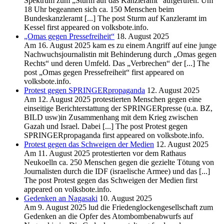
Spektrum zum „Sturm auf das Kanzleramt“ aufgerufen. Um
18 Uhr begeannen sich ca. 150 Menschen beim
Bundeskanzleramt [...] The post Sturm auf Kanzleramt im
Kessel first appeared on volksbote.info.
„Omas gegen Pressefreiheit“
18. August 2025
Am 16. August 2025 kam es zu einem Angriff auf eine junge
Nachwuchsjournalistin mit Behinderung durch „Omas gegen
Rechts“ und deren Umfeld. Das „Verbrechen“ der [...] The
post „Omas gegen Pressefreiheit“ first appeared on
volksbote.info.
Protest gegen SPRINGERpropaganda
12. August 2025
Am 12. August 2025 protestierten Menschen gegen eine
einseitige Berichterstattung der SPRINGERpresse (u.a. BZ,
BILD usw)in Zusammenhang mit dem Krieg zwischen
Gazah und Israel. Dabei [...] The post Protest gegen
SPRINGERpropaganda first appeared on volksbote.info.
Protest gegen das Schweigen der Medien
12. August 2025
Am 11. August 2025 protestierten vor dem Rathaus
Neukoelln ca. 250 Menschen gegen die gezielte Tötung von
Journalisten durch die IDF (israelische Armee) und das [...]
The post Protest gegen das Schweigen der Medien first
appeared on volksbote.info.
Gedenken an Nagasaki
10. August 2025
Am 9. August 2025 lud die Friedenglockengesellschaft zum
Gedenken an die Opfer des Atombombenabwurfs auf