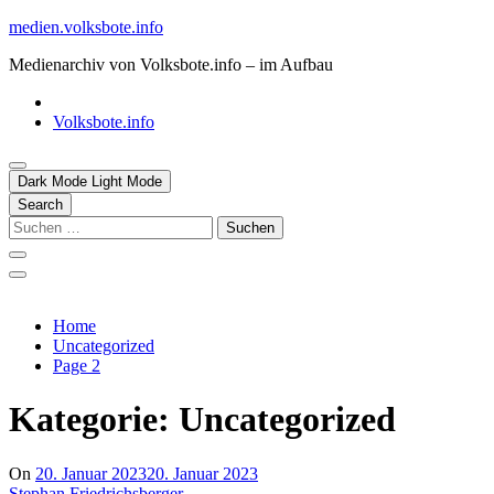
Skip
medien.volksbote.info
to
Medienarchiv von Volksbote.info – im Aufbau
content
Volksbote.info
Dark Mode
Light Mode
Search
Suchen
nach:
Home
Uncategorized
Page 2
Kategorie:
Uncategorized
On
20. Januar 2023
20. Januar 2023
Stephan Friedrichsberger