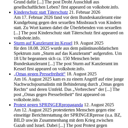
Grund dafür [...] The post Droht Ausschluß aus
gesellschaftlichen Leben? first appeared on volksbote.info.
Kinderschutz statt Täterschutz
21. Februar 2026
Am 17. Februar 2026 fand vor dem Bundeskanzleramt eine
Kundgebung gegen den sexuellen Missbrauch von Kindern
statt. Zu Wort kamen dabei die Überlebenden von sexuellen
[...] The post Kinderschutz statt Täterschutz first appeared on
volksbote.info.
Sturm auf Kanzleramt im Kessel
19. August 2025
für den 18.08. 2025 wurde aus dem palästinasolidarischen
Spektrum zum „Sturm auf das Kanzleramt“ aufgerufen. Um
18 Uhr begeannen sich ca. 150 Menschen beim
Bundeskanzleramt [...] The post Sturm auf Kanzleramt im
Kessel first appeared on volksbote.info.
„Omas gegen Pressefreiheit“
18. August 2025
Am 16. August 2025 kam es zu einem Angriff auf eine junge
Nachwuchsjournalistin mit Behinderung durch „Omas gegen
Rechts“ und deren Umfeld. Das „Verbrechen“ der [...] The
post „Omas gegen Pressefreiheit“ first appeared on
volksbote.info.
Protest gegen SPRINGERpropaganda
12. August 2025
Am 12. August 2025 protestierten Menschen gegen eine
einseitige Berichterstattung der SPRINGERpresse (u.a. BZ,
BILD usw)in Zusammenhang mit dem Krieg zwischen
Gazah und Israel. Dabei [...] The post Protest gegen