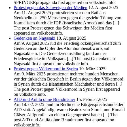
SPRINGERpropaganda first appeared on volksbote.info.
Protest gegen das Schweigen der Medien
12. August 2025
Am 11. August 2025 protestierten vor dem Rathaus
Neukoelln ca. 250 Menschen gegen die gezielte Tötung von
Journalisten durch die IDF (israelische Armee) und das [...]
The post Protest gegen das Schweigen der Medien first
appeared on volksbote.info.
Gedenken an Nagasaki
10. August 2025
Am 9. August 2025 lud die Friedenglockengesellschaft zum
Gedenken an die Opfer des Atombombenabwurfs auf
Nagasaki ein. Die Gedenkveranstaltung fand an der
Friedensglocke im Volkspark [...] The post Gedenken an
Nagasaki first appeared on volksbote.info.
Protest gegen Völkermord in Syrien
10. März 2025
Am 9. März 2025 protestierten mehrere hundert Menschen
vor der türkischen Botschaft in Berlin gegen den Völkermord
in Syrien durch die islamistischen Machthaber und deren [...]
The post Protest gegen Völkermord in Syrien first appeared
on volksbote.info.
AfD und Antifa ohne Brandmauer
15. Februar 2025
Am 14. 02. 2025 fand im Berlin eine Bürgersprechstunde der
AfD statt. Angekündigt waren Beatrix von Storch und Ronald
Gläser. Aufgerufen zu einem Gegenprotest hatten [...] The
post AfD und Antifa ohne Brandmauer first appeared on
volksbote.info.