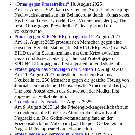
„Omas gegen Pressefreiheit“
18. August 2025
Am 16. August 2025 kam es zu einem Angriff auf eine junge
Nachwuchsjournalistin mit Behinderung durch „Omas gegen
Rechts“ und deren Umfeld. Das „Verbrechen“ der [...] The
post „Omas gegen Pressefreiheit“ first appeared on
volksbote.info.
Protest gegen SPRINGERpropaganda
12. August 2025
Am 12. August 2025 protestierten Menschen gegen eine
einseitige Berichterstattung der SPRINGERpresse (u.a. BZ,
BILD usw)in Zusammenhang mit dem Krieg zwischen
Gazah und Israel. Dabei [...] The post Protest gegen
SPRINGERpropaganda first appeared on volksbote.info.
Protest gegen das Schweigen der Medien
12. August 2025
Am 11. August 2025 protestierten vor dem Rathaus
Neukoelln ca. 250 Menschen gegen die gezielte Tötung von
Journalisten durch die IDF (israelische Armee) und das [...]
The post Protest gegen das Schweigen der Medien first
appeared on volksbote.info.
Gedenken an Nagasaki
10. August 2025
Am 9. August 2025 lud die Friedenglockengesellschaft zum
Gedenken an die Opfer des Atombombenabwurfs auf
Nagasaki ein. Die Gedenkveranstaltung fand an der
Friedensglocke im Volkspark [...] The post Gedenken an
Nagasaki first appeared on volksbote.info.
Protest gegen Völkermord in Syrien
10. März 2025