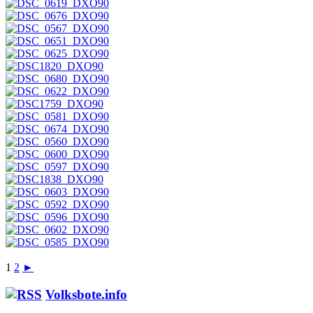
1
2
►
Volksbote.info