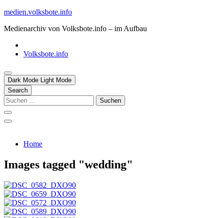
Skip
medien.volksbote.info
to
Medienarchiv von Volksbote.info – im Aufbau
content
Volksbote.info
Dark Mode
Light Mode
Search
Suchen
nach:
Home
Images tagged "wedding"