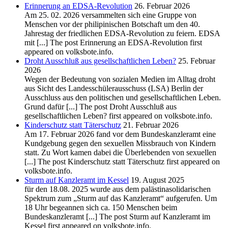
Erinnerung an EDSA-Revolution
26. Februar 2026
Am 25. 02. 2026 versammelten sich eine Gruppe von
Menschen vor der philipinischen Botschaft um den 40.
Jahrestag der friedlichen EDSA-Revolution zu feiern. EDSA
mit [...] The post Erinnerung an EDSA-Revolution first
appeared on volksbote.info.
Droht Ausschluß aus gesellschaftlichen Leben?
25. Februar
2026
Wegen der Bedeutung von sozialen Medien im Alltag droht
aus Sicht des Landesschülerausschuss (LSA) Berlin der
Ausschluss aus den politischen und gesellschaftlichen Leben.
Grund dafür [...] The post Droht Ausschluß aus
gesellschaftlichen Leben? first appeared on volksbote.info.
Kinderschutz statt Täterschutz
21. Februar 2026
Am 17. Februar 2026 fand vor dem Bundeskanzleramt eine
Kundgebung gegen den sexuellen Missbrauch von Kindern
statt. Zu Wort kamen dabei die Überlebenden von sexuellen
[...] The post Kinderschutz statt Täterschutz first appeared on
volksbote.info.
Sturm auf Kanzleramt im Kessel
19. August 2025
für den 18.08. 2025 wurde aus dem palästinasolidarischen
Spektrum zum „Sturm auf das Kanzleramt“ aufgerufen. Um
18 Uhr begeannen sich ca. 150 Menschen beim
Bundeskanzleramt [...] The post Sturm auf Kanzleramt im
Kessel first appeared on volksbote.info.