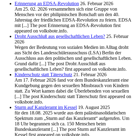
Erinnerung an EDSA-Revolution
26. Februar 2026
Am 25. 02. 2026 versammelten sich eine Gruppe von
Menschen vor der philipinischen Botschaft um den 40.
Jahrestag der friedlichen EDSA-Revolution zu feiern. EDSA
mit [...] The post Erinnerung an EDSA-Revolution first
appeared on volksbote.info.
Droht Ausschluß aus gesellschaftlichen Leben?
25. Februar
2026
Wegen der Bedeutung von sozialen Medien im Alltag droht
aus Sicht des Landesschülerausschuss (LSA) Berlin der
Ausschluss aus den politischen und gesellschaftlichen Leben.
Grund dafür [...] The post Droht Ausschluß aus
gesellschaftlichen Leben? first appeared on volksbote.info.
Kinderschutz statt Täterschutz
21. Februar 2026
Am 17. Februar 2026 fand vor dem Bundeskanzleramt eine
Kundgebung gegen den sexuellen Missbrauch von Kindern
statt. Zu Wort kamen dabei die Überlebenden von sexuellen
[...] The post Kinderschutz statt Täterschutz first appeared on
volksbote.info.
Sturm auf Kanzleramt im Kessel
19. August 2025
für den 18.08. 2025 wurde aus dem palästinasolidarischen
Spektrum zum „Sturm auf das Kanzleramt“ aufgerufen. Um
18 Uhr begeannen sich ca. 150 Menschen beim
Bundeskanzleramt [...] The post Sturm auf Kanzleramt im
Kessel first appeared on volksbote.info.