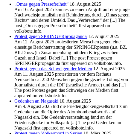
„Omas gegen Pressefreiheit“
18. August 2025
Am 16. August 2025 kam es zu einem Angriff auf eine junge
Nachwuchsjournalistin mit Behinderung durch „Omas gegen
Rechts“ und deren Umfeld. Das „Verbrechen“ der [...] The
post „Omas gegen Pressefreiheit“ first appeared on
volksbote.info.
Protest gegen SPRINGERpropaganda
12. August 2025
Am 12. August 2025 protestierten Menschen gegen eine
einseitige Berichterstattung der SPRINGERpresse (u.a. BZ,
BILD usw)in Zusammenhang mit dem Krieg zwischen
Gazah und Israel. Dabei [...] The post Protest gegen
SPRINGERpropaganda first appeared on volksbote.info.
Protest gegen das Schweigen der Medien
12. August 2025
Am 11. August 2025 protestierten vor dem Rathaus
Neukoelln ca. 250 Menschen gegen die gezielte Tötung von
Journalisten durch die IDF (israelische Armee) und das [...]
The post Protest gegen das Schweigen der Medien first
appeared on volksbote.info.
Gedenken an Nagasaki
10. August 2025
Am 9. August 2025 lud die Friedenglockengesellschaft zum
Gedenken an die Opfer des Atombombenabwurfs auf
Nagasaki ein. Die Gedenkveranstaltung fand an der
Friedensglocke im Volkspark [...] The post Gedenken an
Nagasaki first appeared on volksbote.info.
Protest gegen Völkermord in Syrien
10. März 2025