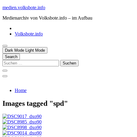
Skip
medien.volksbote.info
to
Medienarchiv von Volksbote.info – im Aufbau
content
Volksbote.info
Dark Mode
Light Mode
Search
Suchen
nach:
Home
Images tagged "spd"