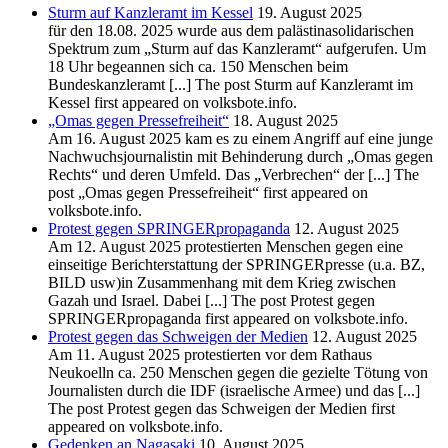
Sturm auf Kanzleramt im Kessel
19. August 2025
für den 18.08. 2025 wurde aus dem palästinasolidarischen
Spektrum zum „Sturm auf das Kanzleramt“ aufgerufen. Um
18 Uhr begeannen sich ca. 150 Menschen beim
Bundeskanzleramt [...] The post Sturm auf Kanzleramt im
Kessel first appeared on volksbote.info.
„Omas gegen Pressefreiheit“
18. August 2025
Am 16. August 2025 kam es zu einem Angriff auf eine junge
Nachwuchsjournalistin mit Behinderung durch „Omas gegen
Rechts“ und deren Umfeld. Das „Verbrechen“ der [...] The
post „Omas gegen Pressefreiheit“ first appeared on
volksbote.info.
Protest gegen SPRINGERpropaganda
12. August 2025
Am 12. August 2025 protestierten Menschen gegen eine
einseitige Berichterstattung der SPRINGERpresse (u.a. BZ,
BILD usw)in Zusammenhang mit dem Krieg zwischen
Gazah und Israel. Dabei [...] The post Protest gegen
SPRINGERpropaganda first appeared on volksbote.info.
Protest gegen das Schweigen der Medien
12. August 2025
Am 11. August 2025 protestierten vor dem Rathaus
Neukoelln ca. 250 Menschen gegen die gezielte Tötung von
Journalisten durch die IDF (israelische Armee) und das [...]
The post Protest gegen das Schweigen der Medien first
appeared on volksbote.info.
Gedenken an Nagasaki
10. August 2025