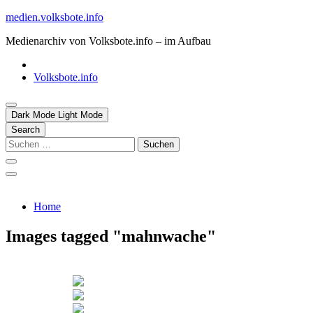
Skip
medien.volksbote.info
to
Medienarchiv von Volksbote.info – im Aufbau
content
Volksbote.info
Dark Mode
Light Mode
Search
Suchen
nach:
Home
Images tagged "mahnwache"