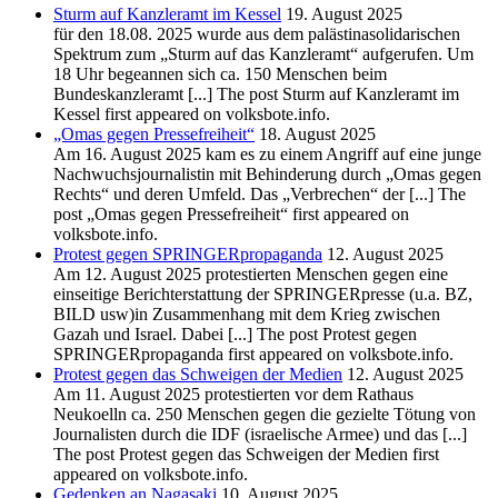
Sturm auf Kanzleramt im Kessel
19. August 2025
für den 18.08. 2025 wurde aus dem palästinasolidarischen
Spektrum zum „Sturm auf das Kanzleramt“ aufgerufen. Um
18 Uhr begeannen sich ca. 150 Menschen beim
Bundeskanzleramt [...] The post Sturm auf Kanzleramt im
Kessel first appeared on volksbote.info.
„Omas gegen Pressefreiheit“
18. August 2025
Am 16. August 2025 kam es zu einem Angriff auf eine junge
Nachwuchsjournalistin mit Behinderung durch „Omas gegen
Rechts“ und deren Umfeld. Das „Verbrechen“ der [...] The
post „Omas gegen Pressefreiheit“ first appeared on
volksbote.info.
Protest gegen SPRINGERpropaganda
12. August 2025
Am 12. August 2025 protestierten Menschen gegen eine
einseitige Berichterstattung der SPRINGERpresse (u.a. BZ,
BILD usw)in Zusammenhang mit dem Krieg zwischen
Gazah und Israel. Dabei [...] The post Protest gegen
SPRINGERpropaganda first appeared on volksbote.info.
Protest gegen das Schweigen der Medien
12. August 2025
Am 11. August 2025 protestierten vor dem Rathaus
Neukoelln ca. 250 Menschen gegen die gezielte Tötung von
Journalisten durch die IDF (israelische Armee) und das [...]
The post Protest gegen das Schweigen der Medien first
appeared on volksbote.info.
Gedenken an Nagasaki
10. August 2025