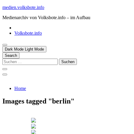
Skip
medien.volksbote.info
to
Medienarchiv von Volksbote.info – im Aufbau
content
Volksbote.info
Dark Mode
Light Mode
Search
Suchen
nach:
Home
Images tagged "berlin"