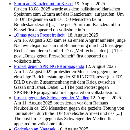
Sturm auf Kanzleramt im Kessel
19. August 2025
für den 18.08. 2025 wurde aus dem palästinasolidarischen
Spektrum zum „Sturm auf das Kanzleramt“ aufgerufen. Um
18 Uhr begeannen sich ca. 150 Menschen beim
Bundeskanzleramt [...] The post Sturm auf Kanzleramt im
Kessel first appeared on volksbote.info.
„Omas gegen Pressefreiheit“
18. August 2025
Am 16. August 2025 kam es zu einem Angriff auf eine junge
Nachwuchsjournalistin mit Behinderung durch „Omas gegen
Rechts“ und deren Umfeld. Das „Verbrechen“ der [...] The
post „Omas gegen Pressefreiheit“ first appeared on
volksbote.info.
Protest gegen SPRINGERpropaganda
12. August 2025
Am 12. August 2025 protestierten Menschen gegen eine
einseitige Berichterstattung der SPRINGERpresse (u.a. BZ,
BILD usw)in Zusammenhang mit dem Krieg zwischen
Gazah und Israel. Dabei [...] The post Protest gegen
SPRINGERpropaganda first appeared on volksbote.info.
Protest gegen das Schweigen der Medien
12. August 2025
Am 11. August 2025 protestierten vor dem Rathaus
Neukoelln ca. 250 Menschen gegen die gezielte Tötung von
Journalisten durch die IDF (israelische Armee) und das [...]
The post Protest gegen das Schweigen der Medien first
appeared on volksbote.info.
Gedenken an Nagasaki
10. August 2025