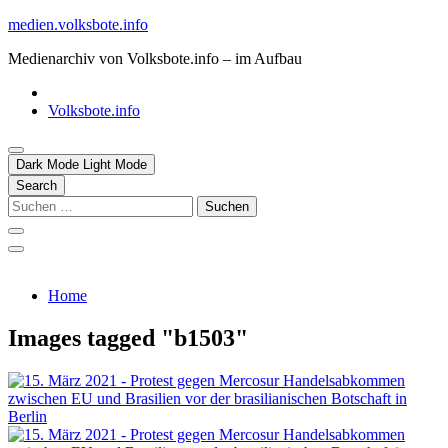
Skip
medien.volksbote.info
to
Medienarchiv von Volksbote.info – im Aufbau
content
Volksbote.info
Dark Mode
Light Mode
Search
Suchen
nach:
Home
Images tagged "b1503"