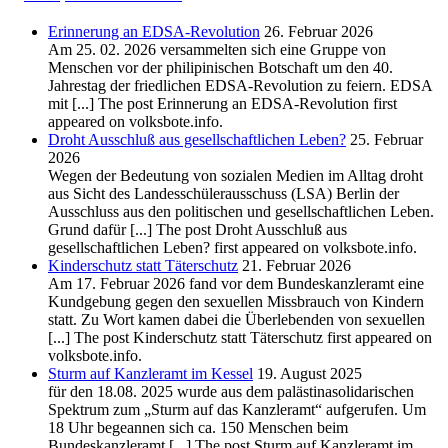
Erinnerung an EDSA-Revolution
26. Februar 2026
Am 25. 02. 2026 versammelten sich eine Gruppe von
Menschen vor der philipinischen Botschaft um den 40.
Jahrestag der friedlichen EDSA-Revolution zu feiern. EDSA
mit [...] The post Erinnerung an EDSA-Revolution first
appeared on volksbote.info.
Droht Ausschluß aus gesellschaftlichen Leben?
25. Februar
2026
Wegen der Bedeutung von sozialen Medien im Alltag droht
aus Sicht des Landesschülerausschuss (LSA) Berlin der
Ausschluss aus den politischen und gesellschaftlichen Leben.
Grund dafür [...] The post Droht Ausschluß aus
gesellschaftlichen Leben? first appeared on volksbote.info.
Kinderschutz statt Täterschutz
21. Februar 2026
Am 17. Februar 2026 fand vor dem Bundeskanzleramt eine
Kundgebung gegen den sexuellen Missbrauch von Kindern
statt. Zu Wort kamen dabei die Überlebenden von sexuellen
[...] The post Kinderschutz statt Täterschutz first appeared on
volksbote.info.
Sturm auf Kanzleramt im Kessel
19. August 2025
für den 18.08. 2025 wurde aus dem palästinasolidarischen
Spektrum zum „Sturm auf das Kanzleramt“ aufgerufen. Um
18 Uhr begeannen sich ca. 150 Menschen beim
Bundeskanzleramt [...] The post Sturm auf Kanzleramt im