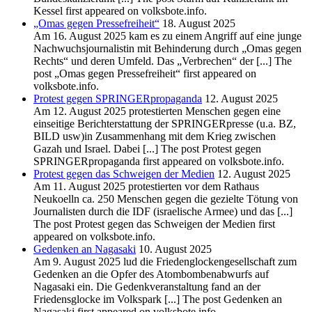
Kessel first appeared on volksbote.info.
„Omas gegen Pressefreiheit“
18. August 2025
Am 16. August 2025 kam es zu einem Angriff auf eine junge
Nachwuchsjournalistin mit Behinderung durch „Omas gegen
Rechts“ und deren Umfeld. Das „Verbrechen“ der [...] The
post „Omas gegen Pressefreiheit“ first appeared on
volksbote.info.
Protest gegen SPRINGERpropaganda
12. August 2025
Am 12. August 2025 protestierten Menschen gegen eine
einseitige Berichterstattung der SPRINGERpresse (u.a. BZ,
BILD usw)in Zusammenhang mit dem Krieg zwischen
Gazah und Israel. Dabei [...] The post Protest gegen
SPRINGERpropaganda first appeared on volksbote.info.
Protest gegen das Schweigen der Medien
12. August 2025
Am 11. August 2025 protestierten vor dem Rathaus
Neukoelln ca. 250 Menschen gegen die gezielte Tötung von
Journalisten durch die IDF (israelische Armee) und das [...]
The post Protest gegen das Schweigen der Medien first
appeared on volksbote.info.
Gedenken an Nagasaki
10. August 2025
Am 9. August 2025 lud die Friedenglockengesellschaft zum
Gedenken an die Opfer des Atombombenabwurfs auf
Nagasaki ein. Die Gedenkveranstaltung fand an der
Friedensglocke im Volkspark [...] The post Gedenken an
Nagasaki first appeared on volksbote.info.