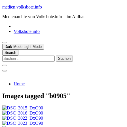
Skip
medien.volksbote.info
to
Medienarchiv von Volksbote.info – im Aufbau
content
Volksbote.info
Dark Mode
Light Mode
Search
Suchen
nach:
Home
Images tagged "b0905"