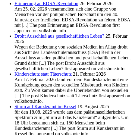
Erinnerung an EDSA-Revolution
26. Februar 2026
Am 25. 02. 2026 versammelten sich eine Gruppe von
Menschen vor der philipinischen Botschaft um den 40.
Jahrestag der friedlichen EDSA-Revolution zu feiern. EDSA
mit [...] The post Erinnerung an EDSA-Revolution first
appeared on volksbote.info.
Droht Ausschluß aus gesellschaftlichen Leben?
25. Februar
2026
Wegen der Bedeutung von sozialen Medien im Alltag droht
aus Sicht des Landesschülerausschuss (LSA) Berlin der
Ausschluss aus den politischen und gesellschaftlichen Leben.
Grund dafür [...] The post Droht Ausschluß aus
gesellschaftlichen Leben? first appeared on volksbote.info.
Kinderschutz statt Täterschutz
21. Februar 2026
Am 17. Februar 2026 fand vor dem Bundeskanzleramt eine
Kundgebung gegen den sexuellen Missbrauch von Kindern
statt. Zu Wort kamen dabei die Überlebenden von sexuellen
[...] The post Kinderschutz statt Täterschutz first appeared on
volksbote.info.
Sturm auf Kanzleramt im Kessel
19. August 2025
für den 18.08. 2025 wurde aus dem palästinasolidarischen
Spektrum zum „Sturm auf das Kanzleramt“ aufgerufen. Um
18 Uhr begeannen sich ca. 150 Menschen beim
Bundeskanzleramt [...] The post Sturm auf Kanzleramt im
Kessel first appeared on volksbote.info.