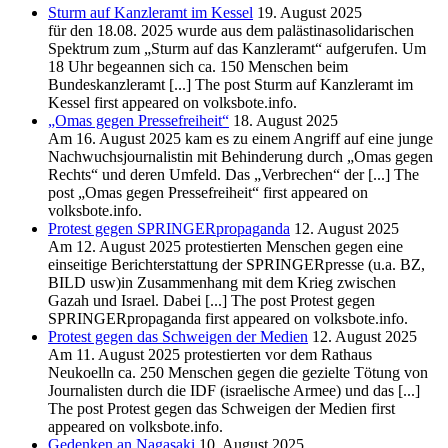
Sturm auf Kanzleramt im Kessel
19. August 2025
für den 18.08. 2025 wurde aus dem palästinasolidarischen
Spektrum zum „Sturm auf das Kanzleramt“ aufgerufen. Um
18 Uhr begeannen sich ca. 150 Menschen beim
Bundeskanzleramt [...] The post Sturm auf Kanzleramt im
Kessel first appeared on volksbote.info.
„Omas gegen Pressefreiheit“
18. August 2025
Am 16. August 2025 kam es zu einem Angriff auf eine junge
Nachwuchsjournalistin mit Behinderung durch „Omas gegen
Rechts“ und deren Umfeld. Das „Verbrechen“ der [...] The
post „Omas gegen Pressefreiheit“ first appeared on
volksbote.info.
Protest gegen SPRINGERpropaganda
12. August 2025
Am 12. August 2025 protestierten Menschen gegen eine
einseitige Berichterstattung der SPRINGERpresse (u.a. BZ,
BILD usw)in Zusammenhang mit dem Krieg zwischen
Gazah und Israel. Dabei [...] The post Protest gegen
SPRINGERpropaganda first appeared on volksbote.info.
Protest gegen das Schweigen der Medien
12. August 2025
Am 11. August 2025 protestierten vor dem Rathaus
Neukoelln ca. 250 Menschen gegen die gezielte Tötung von
Journalisten durch die IDF (israelische Armee) und das [...]
The post Protest gegen das Schweigen der Medien first
appeared on volksbote.info.
Gedenken an Nagasaki
10. August 2025