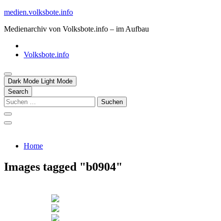
Skip
medien.volksbote.info
to
Medienarchiv von Volksbote.info – im Aufbau
content
Volksbote.info
Dark Mode
Light Mode
Search
Suchen
nach:
Home
Images tagged "b0904"